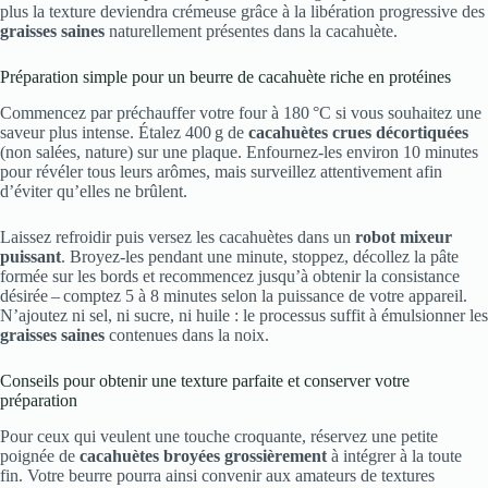
plus la texture deviendra crémeuse grâce à la libération progressive des
graisses saines
naturellement présentes dans la cacahuète.
Préparation simple pour un beurre de cacahuète riche en protéines
Commencez par préchauffer votre four à 180 °C si vous souhaitez une
saveur plus intense. Étalez 400 g de
cacahuètes crues décortiquées
(non salées, nature) sur une plaque. Enfournez-les environ 10 minutes
pour révéler tous leurs arômes, mais surveillez attentivement afin
d’éviter qu’elles ne brûlent.
Laissez refroidir puis versez les cacahuètes dans un
robot mixeur
puissant
. Broyez-les pendant une minute, stoppez, décollez la pâte
formée sur les bords et recommencez jusqu’à obtenir la consistance
désirée – comptez 5 à 8 minutes selon la puissance de votre appareil.
N’ajoutez ni sel, ni sucre, ni huile : le processus suffit à émulsionner les
graisses saines
contenues dans la noix.
Conseils pour obtenir une texture parfaite et conserver votre
préparation
Pour ceux qui veulent une touche croquante, réservez une petite
poignée de
cacahuètes broyées grossièrement
à intégrer à la toute
fin. Votre beurre pourra ainsi convenir aux amateurs de textures