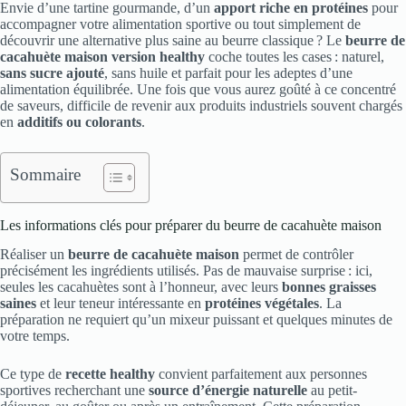
Envie d’une tartine gourmande, d’un
apport riche en protéines
pour
accompagner votre alimentation sportive ou tout simplement de
découvrir une alternative plus saine au beurre classique ? Le
beurre de
cacahuète maison version healthy
coche toutes les cases : naturel,
sans sucre ajouté
, sans huile et parfait pour les adeptes d’une
alimentation équilibrée. Une fois que vous aurez goûté à ce concentré
de saveurs, difficile de revenir aux produits industriels souvent chargés
en
additifs ou colorants
.
Sommaire
Les informations clés pour préparer du beurre de cacahuète maison
Réaliser un
beurre de cacahuète maison
permet de contrôler
précisément les ingrédients utilisés. Pas de mauvaise surprise : ici,
seules les cacahuètes sont à l’honneur, avec leurs
bonnes graisses
saines
et leur teneur intéressante en
protéines végétales
. La
préparation ne requiert qu’un mixeur puissant et quelques minutes de
votre temps.
Ce type de
recette healthy
convient parfaitement aux personnes
sportives recherchant une
source d’énergie naturelle
au petit-