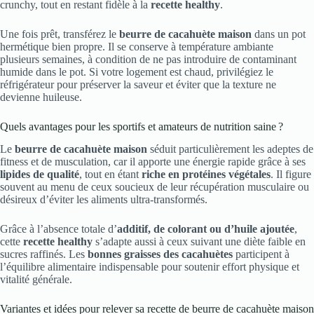
crunchy, tout en restant fidèle à la
recette healthy
.
Une fois prêt, transférez le
beurre de cacahuète maison
dans un pot
hermétique bien propre. Il se conserve à température ambiante
plusieurs semaines, à condition de ne pas introduire de contaminant
humide dans le pot. Si votre logement est chaud, privilégiez le
réfrigérateur pour préserver la saveur et éviter que la texture ne
devienne huileuse.
Quels avantages pour les sportifs et amateurs de nutrition saine ?
Le
beurre de cacahuète maison
séduit particulièrement les adeptes de
fitness et de musculation, car il apporte une énergie rapide grâce à ses
lipides de qualité
, tout en étant
riche en protéines végétales
. Il figure
souvent au menu de ceux soucieux de leur récupération musculaire ou
désireux d’éviter les aliments ultra-transformés.
Grâce à l’absence totale d’
additif, de colorant ou d’huile ajoutée
,
cette
recette healthy
s’adapte aussi à ceux suivant une diète faible en
sucres raffinés. Les
bonnes graisses des cacahuètes
participent à
l’équilibre alimentaire indispensable pour soutenir effort physique et
vitalité générale.
Variantes et idées pour relever sa recette de beurre de cacahuète maison