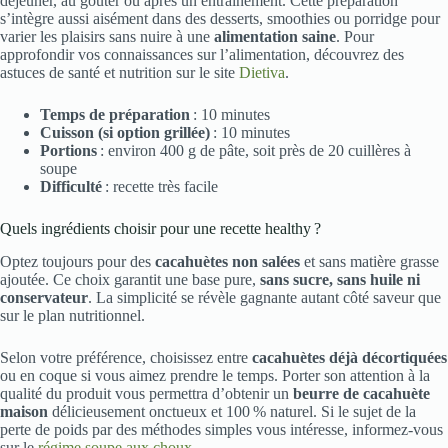
déjeuner, au goûter ou après un entraînement. Cette préparation
s’intègre aussi aisément dans des desserts, smoothies ou porridge pour
varier les plaisirs sans nuire à une
alimentation saine
. Pour
approfondir vos connaissances sur l’alimentation, découvrez des
astuces de santé et nutrition sur le site
Dietiva
.
Temps de préparation
: 10 minutes
Cuisson (si option grillée)
: 10 minutes
Portions
: environ 400 g de pâte, soit près de 20 cuillères à
soupe
Difficulté
: recette très facile
Quels ingrédients choisir pour une recette healthy ?
Optez toujours pour des
cacahuètes non salées
et sans matière grasse
ajoutée. Ce choix garantit une base pure,
sans sucre, sans huile ni
conservateur
. La simplicité se révèle gagnante autant côté saveur que
sur le plan nutritionnel.
Selon votre préférence, choisissez entre
cacahuètes déjà décortiquées
ou en coque si vous aimez prendre le temps. Porter son attention à la
qualité du produit vous permettra d’obtenir un
beurre de cacahuète
maison
délicieusement onctueux et 100 % naturel. Si le sujet de la
perte de poids par des méthodes simples vous intéresse, informez-vous
sur le
régime soupe aux choux
.